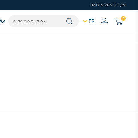
HAKKIMIZDA
İLETİŞİM
0
TR
İM