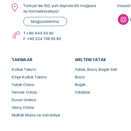
Türkiye’de 150, yurt dışında 80 mağaza
Sosyal 
ile hizmetinizdeyiz!
Mağazalarımız
T:
+90 444 93 90
F: +90 224 738 05 80
TAKIMLAR
WELTEW YATAK
Koltuk Takımı
Yatak, Baza, Başlık Seti
Köşe Koltuk Takımı
Baza
Yatak Odası
Başlık
Yemek Odası
Yataklar
Duvar Ünitesi
Genç Odası
Mutfak Masa ve Sandalye