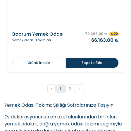
Bodrum Yemek Odası
79.398,00 ₺
% 20
66.163,00 ₺
Yemek Odası Takımları
Ürünü İncele
Sepete Ekle
‹
1
2
›
Yemek Odası Takımı: Şıklığı Sofralarınıza Taşıyın
Ev dekorasyonunun en özel alanlarından biri olan
yemek odaları, doğru yemek odası takımı seçimiyle
hem şık hem de davetkar bir atmosfere dönüşür.