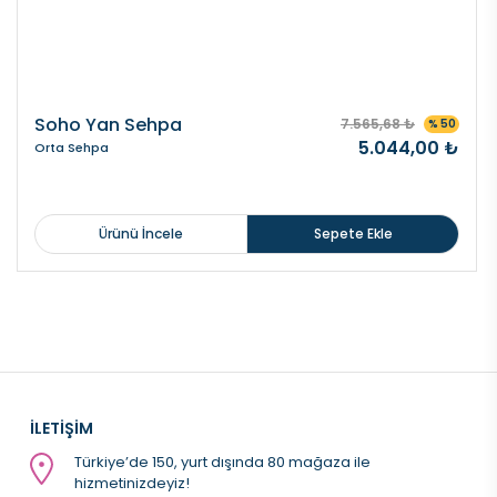
Soho Yan Sehpa
7.565,68 ₺
% 50
5.044,00 ₺
Orta Sehpa
Ürünü İncele
Sepete Ekle
İLETİŞİM
Türkiye’de 150, yurt dışında 80 mağaza ile
hizmetinizdeyiz!