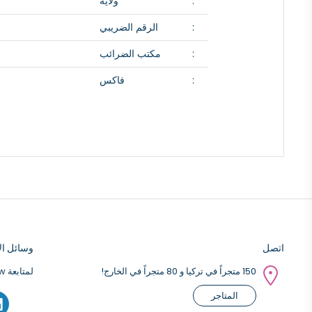
ولاية
الرقم الضريبي
مكتب الضرائب
فاكس
اتصل
وسائل الا
150 متجراً في تركيا و 80 متجراً في الخارج!
لمتابعة Weltew على وسائل التواصل الاجتماعي ؛
المتاجر