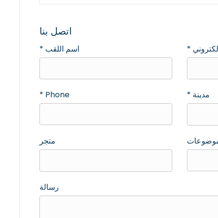
اتصل بنا
إلكتروني *
اسم اللقب *
مدينة *
Phone *
وضوعات
متجر
رسالة