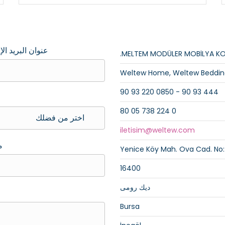
عنوان البريد ال
MELTEM MODÜLER MOBİLYA KOLT
Weltew Home, Weltew Beddin
444 93 90 - 0850 220 93 90
0 224 738 05 80
iletisim@weltew.com
م
Yenice Köy Mah. Ova Cad. No:
16400
ديك رومى
Bursa