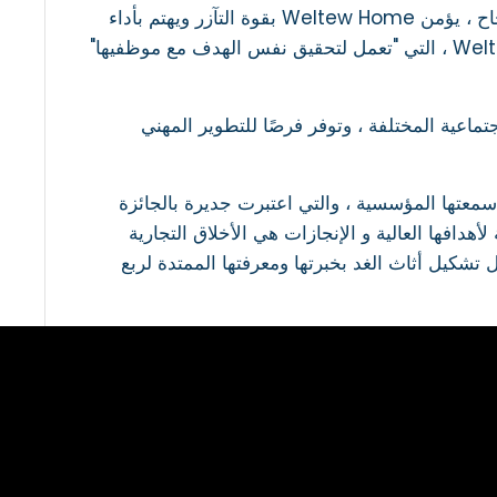
من خلال دعم العمل الجماعي مع الوعي بأن التعاون والتفاني هما أساس النجاح ، يؤمن Weltew Home بقوة التآزر ويهتم بأداء
الفريق بقدر ما يهتم بالأداء الفردي. سياسة الموارد البشرية؛ قوة Weltew Home ، التي "تعمل لتحقيق نفس الهدف مع موظفيها"
 بمشاريع المسؤولية الاجتماعية المختلفة ، وتوفر فرصًا للتطوير المهني
على حماية وتمجيد سمعتها المؤسسية ، والتي اعتبرت جديرة بالجائزة
أهدافها العالية و الإنجازات هي الأخلاق التجارية
التجارية التركية للأثاث Weltew Home ، التي تواصل تشكيل أثاث الغد بخبرتها ومعرفتها الممتدة لربع