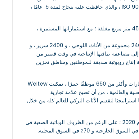
رائدة وموثوقة في الجودة وخدمة ما بعد البيع من خلال نظام إدارة الجودة ISO 9001 ، والذي حافظت عليه بنجاح لمدة 15 عامًا ،
Weltew Home ، التي لديها منشأة إنتاج تبلغ 90.000 متر مربع ، منها 45.000 متر مربع مغلقة ؛ مع استثماراتها المستمرة ،
في منشآتها الحالية ، سنويًا ؛ Weltew Home ، التي تبلغ طاقتها الإنتاجية 2400 مجموعة من الأثاث اللوحي ، و 2400 سرير ، و
وعة من القواعد ؛ تهدف إلى مضاعفة طاقتها الإنتاجية في وقت قصير من
قة إنتاج روبوتية صديقة للموظفين ومناطق تخزين
من خلال 120 متجرًا في 67 مدينة في تركيا ، و 80 صالة عرض تعمل في 4 قارات وأكثر من 650 موظفًا خبيرًا ، تمكنت Weltew
لية والعالمية ، من أن تصبح علامة تجارية
ا هدفًا استراتيجيًا لتقديم الأثاث التركي للعالم كله من خلال
Weltew Home ، بطل التصدير لهذا العام بين مصنعي أثاث İnegöl في عام 2020 ؛ على الرغم من الظروف الوبائية الصعبة في