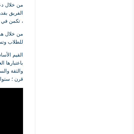
، تكمن في م
للطلاب وتس
باعتبارها ال
قرن ؛ ستواص