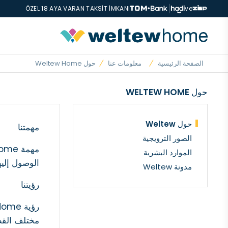
ÖZEL 18 AYA VARAN TAKSİT İMKANI
ve
الصفحة الرئيسية
معلومات عنا
حول Weltew Home
حول WELTEW HOME
حول Weltew
مهمتنا
الصور الترويجية
الموارد البشرية
الوصول إلي
مدونة Weltew
رؤيتنا
مختلف القطا