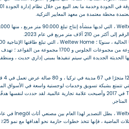
عتمدة محطة معتمدة من معهد المعايير التركية.
ثر من 210 آلاف متر مربع في عام 2023.
2100 مجموعة من مجموعات الجلوس و 1700 مجم
ا الحديثة الجديدة التي سيتم تنفيذها بمبنى إداري حديث ، ومنط
 ، التي تتمتع بشبكة تسويق وخدمات لوجستية واسعة في الأسواق المح
Turquality في 2017 وأصبحت علامة تجارية عالمية. لقد حددت لنفسه
المتاجر.
اضية ، فإنها تتخذ خطوات حازمة نحو أهدافها مع نمو 25٪ في السوق الخارجية و 70٪ في السوق المحلية.