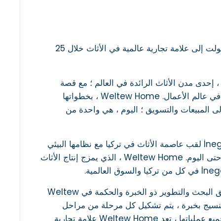
القوة والاستقرار والجودة ... في القصة الناجحة لـ Weltew Home ، التي تحولت إلى علامة تجارية عالمية في الأثاث خلال 25
Weltew Hom ، التي تم وضع أسسها في عام 1996 في بورصة - İnegöl ، إحدى مدن الأثاث الرائدة في العالم ؛ مع قصة
نجاحها التي تمتد من ورشة صغيرة إلى 4 قارات ، تلهم جميع الجهات الفاعلة في عالم الأعمال. Weltew Home ، بخطواتها
لى المبيعات والتسويق ؛ اليوم ، هي واحدة من
مصدر إلهام لقصة تصدير Weltew Home العابرة للقارات ، تحمل مدينة İnegöl لقب عاصمة الأثاث في تركيا مع نظامها البيئي
المنتج الذي بدأ في النصف الثاني من القرن العشرين وما برح يتطور بسرعة حتى اليوم. Weltew Home ، الذي يمزج إنتاج الأثاث
تتشكل النماذج الأصلية وغير العادية التي تشكل القطاع من خلال خطوط فريق البحث والتطوير ذو الخبرة والحكمة في Weltew
خشب والمعدن والنسيج بخبرة ، يتم تشكيل كل مرحلة من مراحل
الإنتاج وفقًا لمبدأ الجودة المثالية. اعتمادًا على مفهوم "الجودة الشاملة" في جميع عملياتها ، تعد Weltew Home علامة تجارية