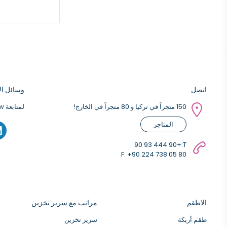
اتصل
وسائل الا
150 متجراً في تركيا و 80 متجراً في الخارج!
لمتابعة Weltew على وسائل التواصل الاجتماعي ؛
المتاجر
+90 444 93 90
T:
F: +90 224 738 05 80
الاطقم
مراتب مع سرير تخزين
طقم أريكة
سرير تخزين