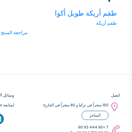
طقم أريكة طويل أكوا
طقم أريكة
مراجعة المنتج
اتصل
وسائل الا
150 متجراً في تركيا و 80 متجراً في الخارج!
لمتابعة Weltew على وسائل التواصل الاجتماعي ؛
المتاجر
+90 444 93 90
T: