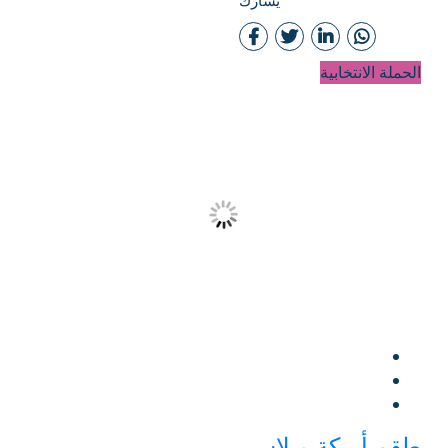
يشارك
الحملة الانتخابية
طقم أريكة ميلاس