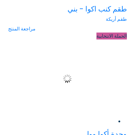
طقم كنب اكوا - بني
طقم أريكة
مراجعة المنتج
الحملة الانتخابية
وحدة أكوا وول