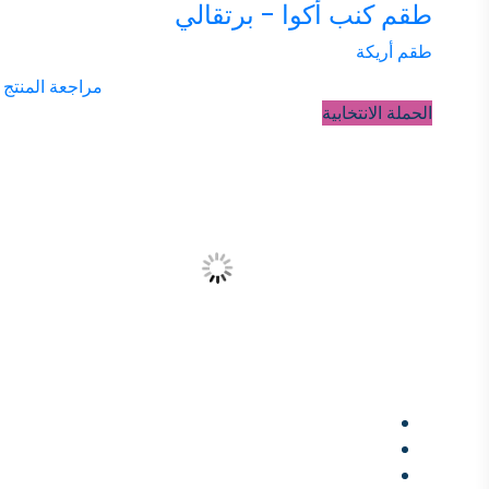
طقم كنب أكوا - برتقالي
طقم أريكة
مراجعة المنتج
الحملة الانتخابية